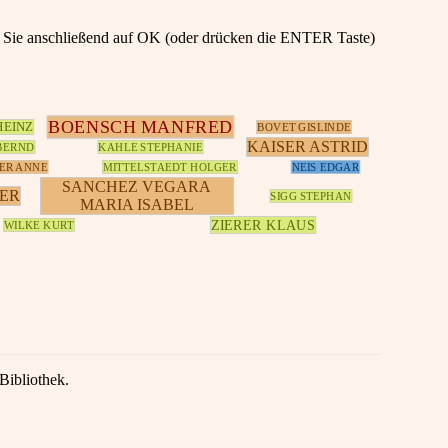
en Sie anschließend auf OK (oder drücken die ENTER Taste)
BOENSCH MANFRED
HEINZ
BOVET GISLINDE
KAISER ASTRID
BERND
KAHLE STEPHANIE
ER ANNE
MITTELSTAEDT HOLGER
NEIS EDGAR
SANCHEZ VEGARA
NER
SIGG STEPHAN
MARIA ISABEL
ZIERER KLAUS
WILKE KURT
Bibliothek.