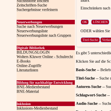
Index
Suchhistorie löschen
Zeitschriften-Suche
Einschränken nach 
Suchergebnisse verfeinern
Neuerwerbungen
Suche nach Neuerwerbungen
ODER wählen Sie e
Neuerwerbungsliste
Neuerwerbungsliste nach Gruppen
Digitale Bibliothek
BILDUNGSLOGIN
Es gibt 5 unterschiedl
Wolters Kluwer Online - Schulrecht
E-Books
Klicken Sie auf die Sc
Online-Zugriffe
Basis-Suche
-- Belieb
Literaturlisten
Titel-Suche
-- Suche n
Bildung für nachhaltige Entwicklung
Autoren-Suche
-- Su
BNE-Medienbestand
BNE-Material
Schlagwort-Suche
--
Audio-Suche
-- Such
Inklusion
Inklusions-Medienbestand