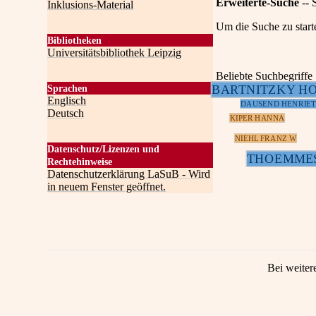
Erweiterte-Suche
-- 
Inklusions-Material
Um die Suche zu start
Bibliotheken
Universitätsbibliothek Leipzig
Beliebte Suchbegriffe
BARTNITZKY H
Sprachen
Englisch
DAUSEND HENRIET
Deutsch
KIPER HANNA
NIEHL FRANZ W
Datenschutz/Lizenzen und
THOEMME
Rechtehinweise
Datenschutzerklärung LaSuB - Wird
in neuem Fenster geöffnet.
Bei weiter