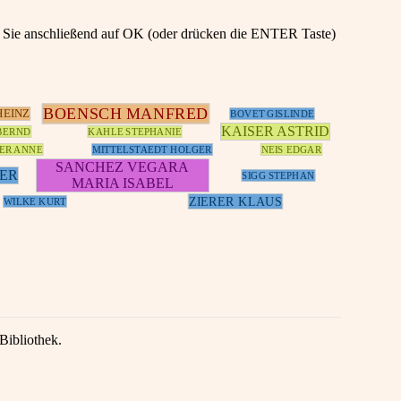
en Sie anschließend auf OK (oder drücken die ENTER Taste)
BOENSCH MANFRED
HEINZ
BOVET GISLINDE
KAISER ASTRID
BERND
KAHLE STEPHANIE
ER ANNE
MITTELSTAEDT HOLGER
NEIS EDGAR
SANCHEZ VEGARA
NER
SIGG STEPHAN
MARIA ISABEL
ZIERER KLAUS
WILKE KURT
Bibliothek.