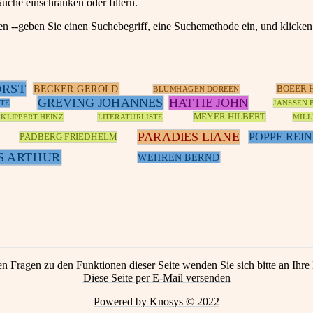
Suche einschränken oder filtern.
en --geben Sie einen Suchebegriff, eine Suchemethode ein, und klick
ORST
BECKER GEROLD
BOEER 
BLUMHAGEN DOREEN
GREVING JOHANNES
HATTIE JOHN
TE
JANSSEN 
MEYER HILBERT
KLIPPERT HEINZ
LITERATURLISTE
MILL
PARADIES LIANE
POPPE REI
PADBERG FRIEDHELM
S ARTHUR
WEHREN BERND
en Fragen zu den Funktionen dieser Seite wenden Sie sich bitte an Ihre 
Diese Seite per E-Mail versenden
Powered by Knosys © 2022