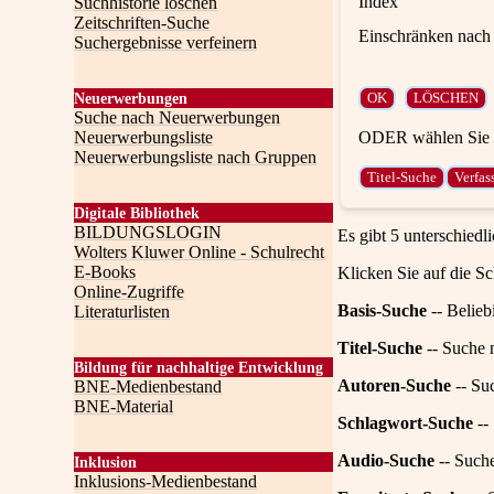
Index
Suchhistorie löschen
Zeitschriften-Suche
Einschränken nach 
Suchergebnisse verfeinern
Neuerwerbungen
Suche nach Neuerwerbungen
ODER wählen Sie e
Neuerwerbungsliste
Neuerwerbungsliste nach Gruppen
Digitale Bibliothek
BILDUNGSLOGIN
Es gibt 5 unterschiedl
Wolters Kluwer Online - Schulrecht
E-Books
Klicken Sie auf die Sc
Online-Zugriffe
Basis-Suche
-- Belieb
Literaturlisten
Titel-Suche
-- Suche n
Bildung für nachhaltige Entwicklung
Autoren-Suche
-- Su
BNE-Medienbestand
BNE-Material
Schlagwort-Suche
--
Audio-Suche
-- Such
Inklusion
Inklusions-Medienbestand