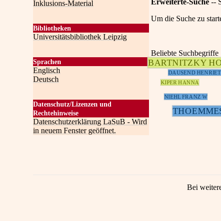
Erweiterte-Suche
-- 
Inklusions-Material
Um die Suche zu start
Bibliotheken
Universitätsbibliothek Leipzig
Beliebte Suchbegriffe
BARTNITZKY H
Sprachen
Englisch
DAUSEND HENRIET
Deutsch
KIPER HANNA
NIEHL FRANZ W
Datenschutz/Lizenzen und
THOEMME
Rechtehinweise
Datenschutzerklärung LaSuB - Wird
in neuem Fenster geöffnet.
Bei weiter