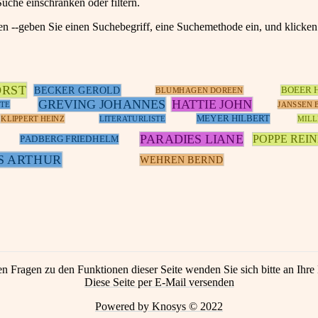
Suche einschränken oder filtern.
en --geben Sie einen Suchebegriff, eine Suchemethode ein, und klick
ORST
BECKER GEROLD
BOEER 
BLUMHAGEN DOREEN
GREVING JOHANNES
HATTIE JOHN
TE
JANSSEN 
MEYER HILBERT
KLIPPERT HEINZ
LITERATURLISTE
MILL
PARADIES LIANE
POPPE REI
PADBERG FRIEDHELM
S ARTHUR
WEHREN BERND
en Fragen zu den Funktionen dieser Seite wenden Sie sich bitte an Ihre 
Diese Seite per E-Mail versenden
Powered by Knosys © 2022