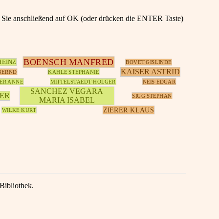
en Sie anschließend auf OK (oder drücken die ENTER Taste)
BOENSCH MANFRED
HEINZ
BOVET GISLINDE
KAISER ASTRID
BERND
KAHLE STEPHANIE
ER ANNE
MITTELSTAEDT HOLGER
NEIS EDGAR
SANCHEZ VEGARA
NER
SIGG STEPHAN
MARIA ISABEL
ZIERER KLAUS
WILKE KURT
Bibliothek.