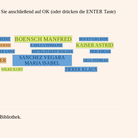
en Sie anschließend auf OK (oder drücken die ENTER Taste)
BOENSCH MANFRED
HEINZ
BOVET GISLINDE
KAISER ASTRID
BERND
KAHLE STEPHANIE
ER ANNE
MITTELSTAEDT HOLGER
NEIS EDGAR
SANCHEZ VEGARA
NER
SIGG STEPHAN
MARIA ISABEL
ZIERER KLAUS
WILKE KURT
Bibliothek.