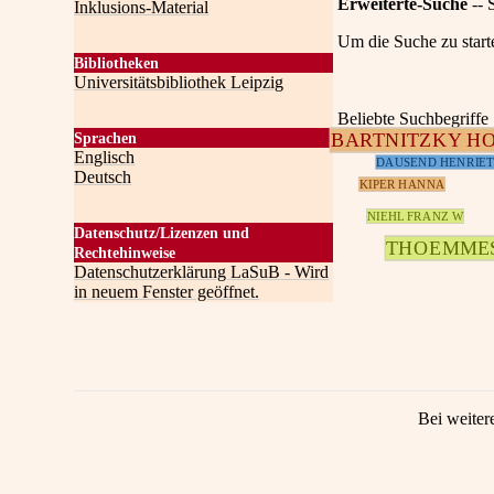
Erweiterte-Suche
-- 
Inklusions-Material
Um die Suche zu start
Bibliotheken
Universitätsbibliothek Leipzig
Beliebte Suchbegriffe
BARTNITZKY H
Sprachen
Englisch
DAUSEND HENRIET
Deutsch
KIPER HANNA
NIEHL FRANZ W
Datenschutz/Lizenzen und
THOEMME
Rechtehinweise
Datenschutzerklärung LaSuB - Wird
in neuem Fenster geöffnet.
Bei weiter