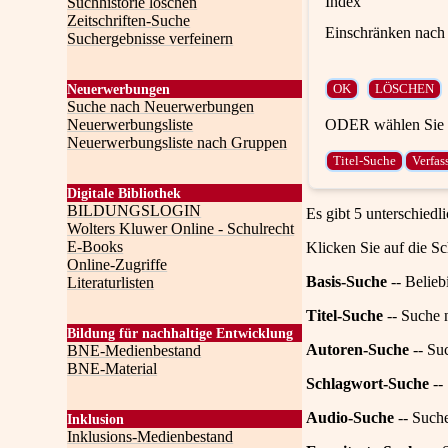
Index
Suchhistorie löschen
Zeitschriften-Suche
Einschränken nach 
Suchergebnisse verfeinern
Neuerwerbungen
Suche nach Neuerwerbungen
ODER wählen Sie e
Neuerwerbungsliste
Neuerwerbungsliste nach Gruppen
Digitale Bibliothek
BILDUNGSLOGIN
Es gibt 5 unterschiedl
Wolters Kluwer Online - Schulrecht
E-Books
Klicken Sie auf die Sc
Online-Zugriffe
Basis-Suche
-- Belieb
Literaturlisten
Titel-Suche
-- Suche n
Bildung für nachhaltige Entwicklung
Autoren-Suche
-- Su
BNE-Medienbestand
BNE-Material
Schlagwort-Suche
--
Audio-Suche
-- Such
Inklusion
Inklusions-Medienbestand