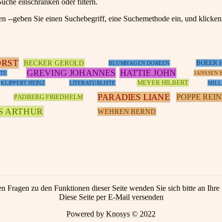
Suche einschränken oder filtern.
en --geben Sie einen Suchebegriff, eine Suchemethode ein, und klick
ORST
BECKER GEROLD
BOEER 
BLUMHAGEN DOREEN
GREVING JOHANNES
HATTIE JOHN
TE
JANSSEN 
MEYER HILBERT
KLIPPERT HEINZ
LITERATURLISTE
MILL
PARADIES LIANE
POPPE REI
PADBERG FRIEDHELM
S ARTHUR
WEHREN BERND
en Fragen zu den Funktionen dieser Seite wenden Sie sich bitte an Ihre 
Diese Seite per E-Mail versenden
Powered by Knosys © 2022