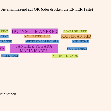
en Sie anschließend auf OK (oder drücken die ENTER Taste)
BOENSCH MANFRED
HEINZ
BOVET GISLINDE
KAISER ASTRID
BERND
KAHLE STEPHANIE
ER ANNE
MITTELSTAEDT HOLGER
NEIS EDGAR
SANCHEZ VEGARA
NER
SIGG STEPHAN
MARIA ISABEL
ZIERER KLAUS
WILKE KURT
Bibliothek.