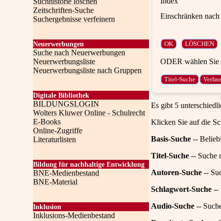
Index
Suchhistorie löschen
Zeitschriften-Suche
Einschränken nach 
Suchergebnisse verfeinern
Neuerwerbungen
Suche nach Neuerwerbungen
ODER wählen Sie e
Neuerwerbungsliste
Neuerwerbungsliste nach Gruppen
Digitale Bibliothek
BILDUNGSLOGIN
Es gibt 5 unterschiedl
Wolters Kluwer Online - Schulrecht
E-Books
Klicken Sie auf die Sc
Online-Zugriffe
Basis-Suche
-- Belieb
Literaturlisten
Titel-Suche
-- Suche n
Bildung für nachhaltige Entwicklung
Autoren-Suche
-- Su
BNE-Medienbestand
BNE-Material
Schlagwort-Suche
--
Audio-Suche
-- Such
Inklusion
Inklusions-Medienbestand