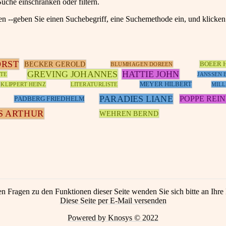
Suche einschränken oder filtern.
en --geben Sie einen Suchebegriff, eine Suchemethode ein, und klick
ORST
BECKER GEROLD
BOEER 
BLUMHAGEN DOREEN
GREVING JOHANNES
HATTIE JOHN
TE
JANSSEN 
MEYER HILBERT
KLIPPERT HEINZ
LITERATURLISTE
MILL
PARADIES LIANE
POPPE REI
PADBERG FRIEDHELM
S ARTHUR
WEHREN BERND
en Fragen zu den Funktionen dieser Seite wenden Sie sich bitte an Ihre 
Diese Seite per E-Mail versenden
Powered by Knosys © 2022