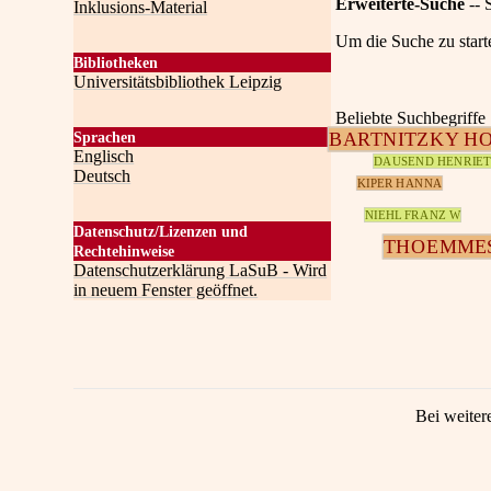
Erweiterte-Suche
-- 
Inklusions-Material
Um die Suche zu start
Bibliotheken
Universitätsbibliothek Leipzig
Beliebte Suchbegriffe
BARTNITZKY H
Sprachen
Englisch
DAUSEND HENRIET
Deutsch
KIPER HANNA
NIEHL FRANZ W
Datenschutz/Lizenzen und
THOEMME
Rechtehinweise
Datenschutzerklärung LaSuB - Wird
in neuem Fenster geöffnet.
Bei weiter