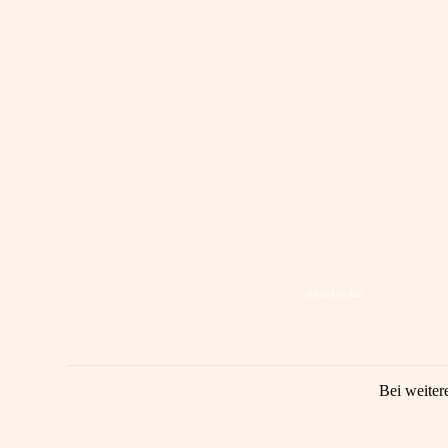
(HilfeAdv.dat)
Bei weiter