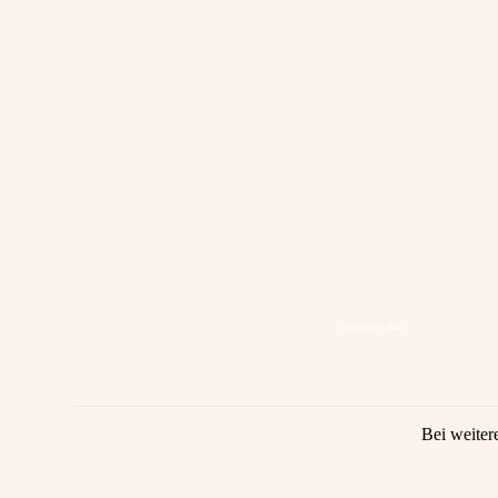
(HilfeAdv.dat)
Bei weiter