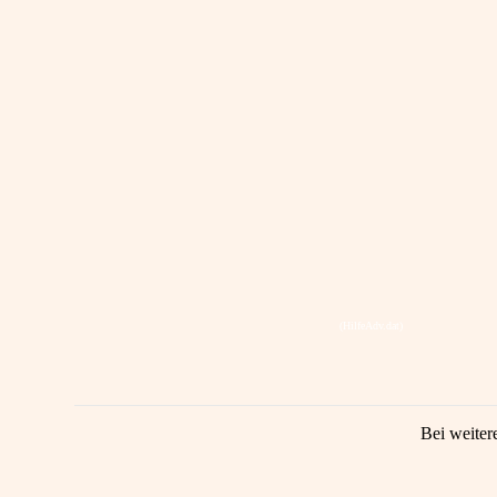
(HilfeAdv.dat)
Bei weiter