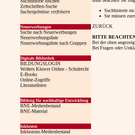
Bitte beachten Sie fo
Suchhistorie löschen
Zeitschriften-Suche
Suchhistorie ni
Suchergebnisse verfeinern
Sie müssen zuer
ZURÜCK
Neuerwerbungen
Suche nach Neuerwerbungen
BITTE BEACHTEN
Neuerwerbungsliste
Bei der oben angezeig
Neuerwerbungsliste nach Gruppen
Bei Fragen oder Unklar
Digitale Bibliothek
BILDUNGSLOGIN
Wolters Kluwer Online - Schulrecht
E-Books
Online-Zugriffe
Literaturlisten
Bildung für nachhaltige Entwicklung
BNE-Medienbestand
BNE-Material
Inklusion
Inklusions-Medienbestand