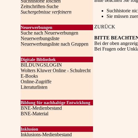
Bitte beachten Sie fo
Suchhistorie löschen
Zeitschriften-Suche
Suchhistorie ni
Suchergebnisse verfeinern
Sie müssen zuer
ZURÜCK
Neuerwerbungen
Suche nach Neuerwerbungen
BITTE BEACHTEN
Neuerwerbungsliste
Bei der oben angezeig
Neuerwerbungsliste nach Gruppen
Bei Fragen oder Unklar
Digitale Bibliothek
BILDUNGSLOGIN
Wolters Kluwer Online - Schulrecht
E-Books
Online-Zugriffe
Literaturlisten
Bildung für nachhaltige Entwicklung
BNE-Medienbestand
BNE-Material
Inklusion
Inklusions-Medienbestand