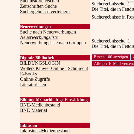
Suchhistorie löschen
Suchergebnisseite:
1
Zeitschriften-Suche
Die Titel, die in Fett
Suchergebnisse verfeinern
Suchergebnisse in Reg
Neuerwerbungen
Suche nach Neuerwerbungen
Neuerwerbungsliste
Suchergebnisseite:
1
Neuerwerbungsliste nach Gruppen
Die Titel, die in Fett
Digitale Bibliothek
BILDUNGSLOGIN
Wolters Kluwer Online - Schulrecht
E-Books
Online-Zugriffe
Literaturlisten
Bildung für nachhaltige Entwicklung
BNE-Medienbestand
BNE-Material
Inklusion
Inklusions-Medienbestand