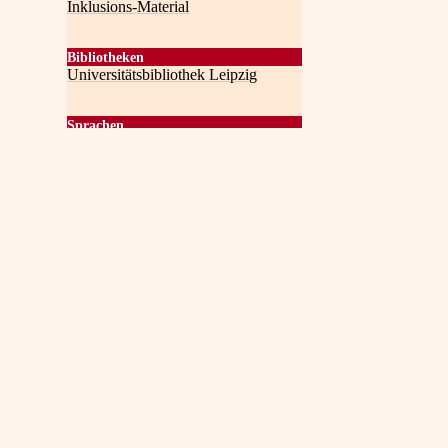
Inklusions-Material
Bibliotheken
Universitätsbibliothek Leipzig
Sprachen
Englisch
Deutsch
Datenschutz/Lizenzen und
Rechtehinweise
Datenschutzerklärung LaSuB - Wird
in neuem Fenster geöffnet.
Bei weiter