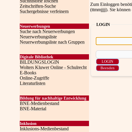
Suchhistorie löschen
Zum Einloggen benötig
Zeitschriften-Suche
(ttmmjjjj). Sie können
Suchergebnisse verfeinern
LOGIN
Neuerwerbungen
Suche nach Neuerwerbungen
Neuerwerbungsliste
Neuerwerbungsliste nach Gruppen
Digitale Bibliothek
BILDUNGSLOGIN
Wolters Kluwer Online - Schulrecht
E-Books
Online-Zugriffe
Literaturlisten
Bildung für nachhaltige Entwicklung
BNE-Medienbestand
BNE-Material
Inklusion
Inklusions-Medienbestand