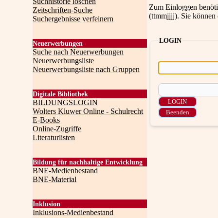
Suchhistorie löschen
Zum Einloggen benötig
Zeitschriften-Suche
(ttmmjjjj). Sie können
Suchergebnisse verfeinern
LOGIN
Neuerwerbungen
Suche nach Neuerwerbungen
Neuerwerbungsliste
Neuerwerbungsliste nach Gruppen
Digitale Bibliothek
BILDUNGSLOGIN
Wolters Kluwer Online - Schulrecht
E-Books
Online-Zugriffe
Literaturlisten
Bildung für nachhaltige Entwicklung
BNE-Medienbestand
BNE-Material
Inklusion
Inklusions-Medienbestand