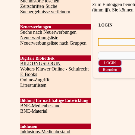
Suchhistorie löschen
Zum Einloggen benötig
Zeitschriften-Suche
(ttmmjjjj). Sie können
Suchergebnisse verfeinern
LOGIN
Neuerwerbungen
Suche nach Neuerwerbungen
Neuerwerbungsliste
Neuerwerbungsliste nach Gruppen
Digitale Bibliothek
BILDUNGSLOGIN
Wolters Kluwer Online - Schulrecht
E-Books
Online-Zugriffe
Literaturlisten
Bildung für nachhaltige Entwicklung
BNE-Medienbestand
BNE-Material
Inklusion
Inklusions-Medienbestand