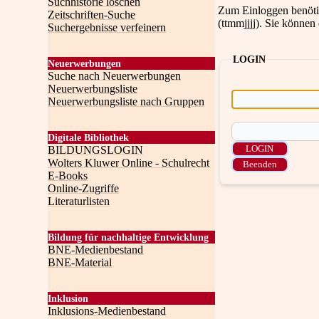
Suchhistorie löschen
Zum Einloggen benötig
Zeitschriften-Suche
(ttmmjjjj). Sie können
Suchergebnisse verfeinern
LOGIN
Neuerwerbungen
Suche nach Neuerwerbungen
Neuerwerbungsliste
Neuerwerbungsliste nach Gruppen
Digitale Bibliothek
BILDUNGSLOGIN
Wolters Kluwer Online - Schulrecht
E-Books
Online-Zugriffe
Literaturlisten
Bildung für nachhaltige Entwicklung
BNE-Medienbestand
BNE-Material
Inklusion
Inklusions-Medienbestand