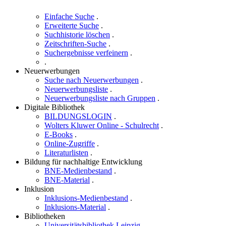
Englisch
.
Deutsch
.
Datenschutz/Lizenzen und Rechtehinweise
Datenschutzerklärung LaSuB - Wird in neuem Fenster geöffnet
© LIBERO v6.4.1sp230702
Page content
Sie befinden sich hier
:
Zugangsberechtigung
Zugangsberechtigung
Benutzer-LOGIN
Die Benutzerdienste enthalten Selbstbedienungsfunktionen mit Zugri
Darüberhinaus können weitere Dienste angeboten werden.
Zum Einloggen benötigen Sie Ihre Benutzernummer von der Lesekarte 
persönliches Kennwort abändern.
LOGIN
Benutzernummer:
Kennwort: