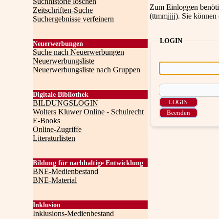
Suchhistorie löschen
Zum Einloggen benötig
Zeitschriften-Suche
(ttmmjjjj). Sie können
Suchergebnisse verfeinern
LOGIN
Neuerwerbungen
Suche nach Neuerwerbungen
Neuerwerbungsliste
Neuerwerbungsliste nach Gruppen
Digitale Bibliothek
BILDUNGSLOGIN
Wolters Kluwer Online - Schulrecht
E-Books
Online-Zugriffe
Literaturlisten
Bildung für nachhaltige Entwicklung
BNE-Medienbestand
BNE-Material
Inklusion
Inklusions-Medienbestand