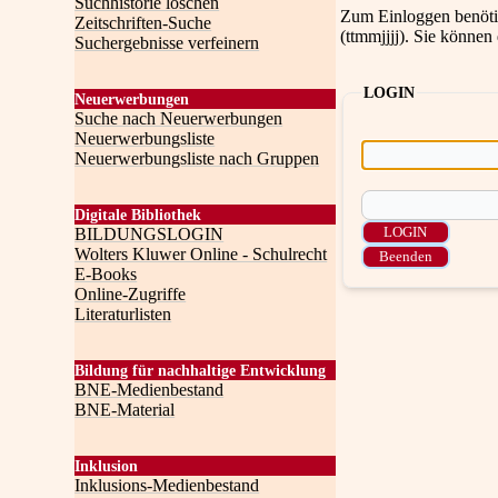
Suchhistorie löschen
Zum Einloggen benötig
Zeitschriften-Suche
(ttmmjjjj). Sie können
Suchergebnisse verfeinern
LOGIN
Neuerwerbungen
Suche nach Neuerwerbungen
Neuerwerbungsliste
Neuerwerbungsliste nach Gruppen
Digitale Bibliothek
BILDUNGSLOGIN
Wolters Kluwer Online - Schulrecht
E-Books
Online-Zugriffe
Literaturlisten
Bildung für nachhaltige Entwicklung
BNE-Medienbestand
BNE-Material
Inklusion
Inklusions-Medienbestand