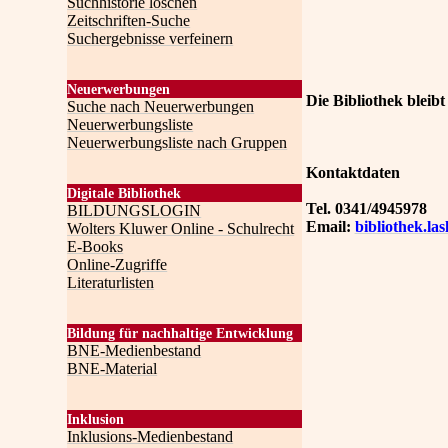
Suchhistorie löschen
Zeitschriften-Suche
Suchergebnisse verfeinern
Neuerwerbungen
Die Bibliothek bleibt
Suche nach Neuerwerbungen
Neuerwerbungsliste
Neuerwerbungsliste nach Gruppen
Kontaktdaten
Digitale Bibliothek
Tel. 0341/4945978
BILDUNGSLOGIN
Email:
bibliothek.la
Wolters Kluwer Online - Schulrecht
E-Books
Online-Zugriffe
Literaturlisten
Bildung für nachhaltige Entwicklung
BNE-Medienbestand
BNE-Material
Inklusion
Inklusions-Medienbestand