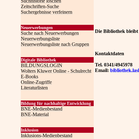
Suchhistorie löschen
Zeitschriften-Suche
Suchergebnisse verfeinern
Neuerwerbungen
Die Bibliothek bleibt
Suche nach Neuerwerbungen
Neuerwerbungsliste
Neuerwerbungsliste nach Gruppen
Kontaktdaten
Digitale Bibliothek
Tel. 0341/4945978
BILDUNGSLOGIN
Email:
bibliothek.la
Wolters Kluwer Online - Schulrecht
E-Books
Online-Zugriffe
Literaturlisten
Bildung für nachhaltige Entwicklung
BNE-Medienbestand
BNE-Material
Inklusion
Inklusions-Medienbestand