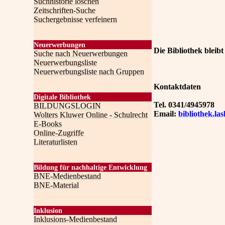
Suchhistorie löschen
Zeitschriften-Suche
Suchergebnisse verfeinern
Neuerwerbungen
Die Bibliothek bleibt
Suche nach Neuerwerbungen
Neuerwerbungsliste
Neuerwerbungsliste nach Gruppen
Kontaktdaten
Digitale Bibliothek
Tel. 0341/4945978
BILDUNGSLOGIN
Email:
bibliothek.la
Wolters Kluwer Online - Schulrecht
E-Books
Online-Zugriffe
Literaturlisten
Bildung für nachhaltige Entwicklung
BNE-Medienbestand
BNE-Material
Inklusion
Inklusions-Medienbestand