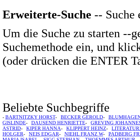
Erweiterte-Suche
-- Suche e
Um die Suche zu starten --g
Suchemethode ein, und klic
(oder drücken die ENTER Ta
Beliebte Suchbegriffe
-
BARTNITZKY HORST
-
BECKER GEROLD
-
BLUMHAGEN
GISLINDE
-
DAUSEND HENRIETTE
-
GREVING JOHANNE
ASTRID
-
KIPER HANNA
-
KLIPPERT HEINZ
-
LITERATUR
HOLGER
-
NEIS EDGAR
-
NIEHL FRANZ W
-
PADBERG F
MARIA ISABEL
-
SIGG STEPHAN
-
THOEMMES ARTHUR
-