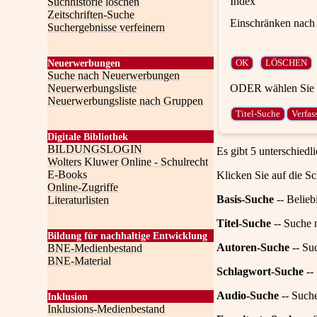
Index
Suchhistorie löschen
Zeitschriften-Suche
Einschränken nach 
Suchergebnisse verfeinern
Neuerwerbungen
Suche nach Neuerwerbungen
ODER wählen Sie e
Neuerwerbungsliste
Neuerwerbungsliste nach Gruppen
Digitale Bibliothek
BILDUNGSLOGIN
Es gibt 5 unterschiedl
Wolters Kluwer Online - Schulrecht
E-Books
Klicken Sie auf die Sc
Online-Zugriffe
Basis-Suche
-- Belieb
Literaturlisten
Titel-Suche
-- Suche n
Bildung für nachhaltige Entwicklung
Autoren-Suche
-- Su
BNE-Medienbestand
BNE-Material
Schlagwort-Suche
--
Audio-Suche
-- Such
Inklusion
Inklusions-Medienbestand