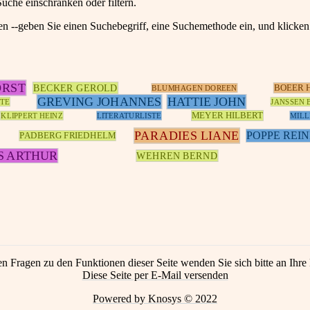
Suche einschränken oder filtern.
en --geben Sie einen Suchebegriff, eine Suchemethode ein, und klick
ORST
BECKER GEROLD
BOEER 
BLUMHAGEN DOREEN
GREVING JOHANNES
HATTIE JOHN
TE
JANSSEN 
MEYER HILBERT
KLIPPERT HEINZ
LITERATURLISTE
MILL
PARADIES LIANE
POPPE REI
PADBERG FRIEDHELM
S ARTHUR
WEHREN BERND
en Fragen zu den Funktionen dieser Seite wenden Sie sich bitte an Ihre 
Diese Seite per E-Mail versenden
Powered by Knosys © 2022