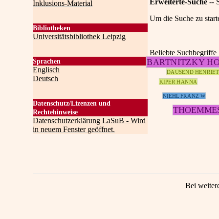
Erweiterte-Suche
-- 
Inklusions-Material
Um die Suche zu start
Bibliotheken
Universitätsbibliothek Leipzig
Beliebte Suchbegriffe
BARTNITZKY H
Sprachen
Englisch
DAUSEND HENRIET
Deutsch
KIPER HANNA
NIEHL FRANZ W
Datenschutz/Lizenzen und
THOEMME
Rechtehinweise
Datenschutzerklärung LaSuB - Wird
in neuem Fenster geöffnet.
Bei weiter