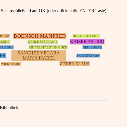
en Sie anschließend auf OK (oder drücken die ENTER Taste)
BOENSCH MANFRED
HEINZ
BOVET GISLINDE
KAISER ASTRID
BERND
KAHLE STEPHANIE
ER ANNE
MITTELSTAEDT HOLGER
NEIS EDGAR
SANCHEZ VEGARA
NER
SIGG STEPHAN
MARIA ISABEL
ZIERER KLAUS
WILKE KURT
Bibliothek.